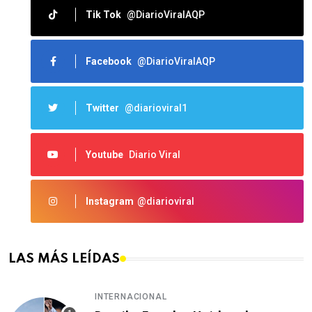
Tik Tok
@DiarioViralAQP
Facebook
@DiarioViralAQP
Twitter
@diarioviral1
Youtube
Diario Viral
Instagram
@diarioviral
LAS MÁS LEÍDAS
INTERNACIONAL