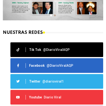
NUESTRAS REDES
Tik Tok
@DiarioViralAQP
Facebook
@DiarioViralAQP
Twitter
@diarioviral1
Youtube
Diario Viral