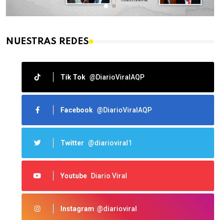
NUESTRAS REDES
Tik Tok
@DiarioViralAQP
Facebook
@DiarioViralAQP
Twitter
@diarioviral1
Youtube
Diario Viral
Instagram
@diarioviral