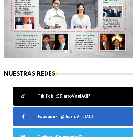
NUESTRAS REDES
Tik Tok
@DiarioViralAQP
Facebook
@DiarioViralAQP
Twitter
@diarioviral1