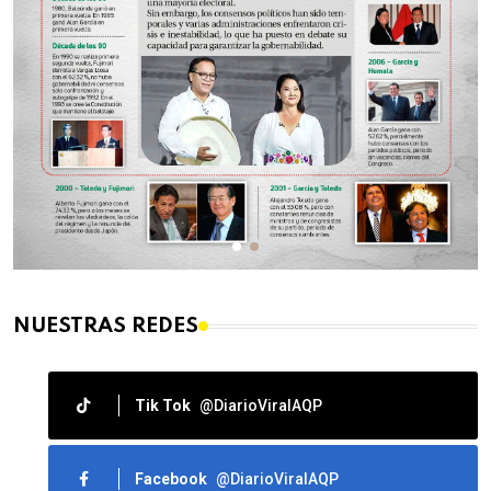
NUESTRAS REDES
Tik Tok
@DiarioViralAQP
Facebook
@DiarioViralAQP