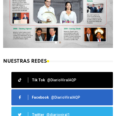
NUESTRAS REDES
Tik Tok
@DiarioViralAQP
Facebook
@DiarioViralAQP
Twitter
@diarioviral1