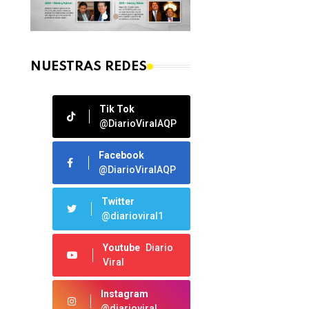
NUESTRAS REDES
Tik Tok
@DiarioViralAQP
Facebook
@DiarioViralAQP
Twitter
@diarioviral1
Youtube
Diario
Viral
Instagram
@diarioviral