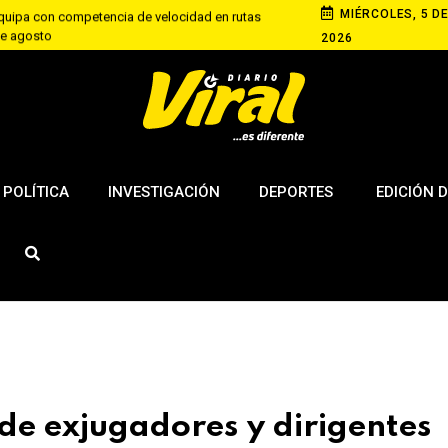
MIÉRCOLES, 5 DE
equipa con competencia de velocidad en rutas
 de agosto
2026
 en Tacna y detectan locales que operaban sin
ciones
narp en penales y avanza a la final del fútbol 8
POLÍTICA
INVESTIGACIÓN
DEPORTES
EDICIÓN D
de exjugadores y dirigentes