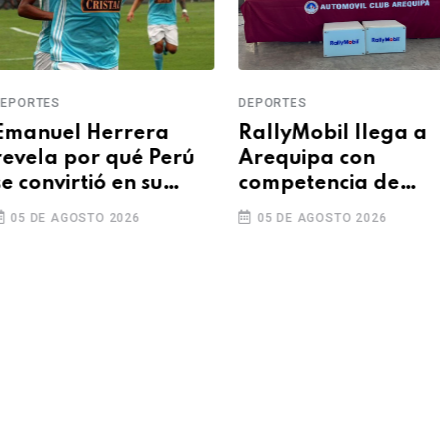
ORTES
DEPORTES
anuel Herrera
RallyMobil llega a
vela por qué Perú
Arequipa con
convirtió en su
competencia de
gunda casa
velocidad en rutas
5 DE AGOSTO 2026
05 DE AGOSTO 2026
asfaltadas del 7 al 9
de agosto