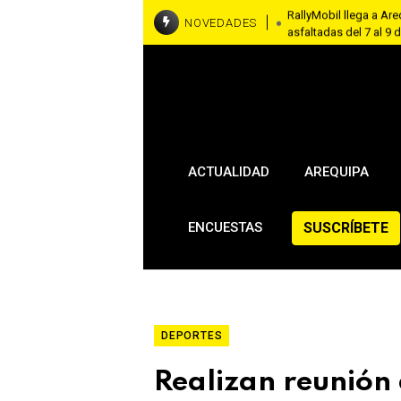
RallyMobil llega a Ar
NOVEDADES
asfaltadas del 7 al 9
Fiscalizan hospedajes
permisos ni certifica
Promoción supera a Su
máster en Arequipa
ACTUALIDAD
AREQUIPA
SUSCRÍBETE
ENCUESTAS
DEPORTES
Realizan reunión 