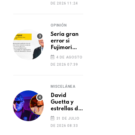
DE 2026 11:24
dos heridos
OPINIÓN
DEPORTES
DEPORTES
Sería gran
Simone Biles deja
Amenazas a árbit
error si
Cusco tras cancelarse
Fujimori
sacuden la Liga 1 
indulta a
su visita a Machu
partido en
4 DE AGOSTO
Castillo o
Picchu por incendio
Cajamarca
DE 2026 07:39
05 DE AGOSTO 2026
05 DE AGOSTO 2026
Toledo
forestal
MISCELÁNEA
David
Guetta y
estrellas de
la música
31 DE JULIO
despiden a
DE 2026 08:33
DJ Kavinsky