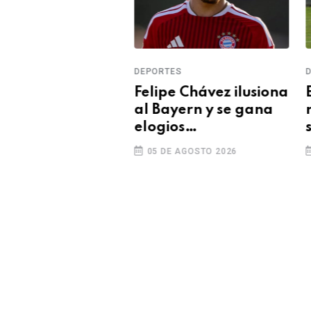
DEPORTES
DEP
as a árbitros
Felipe Chávez ilusiona
Em
 la Liga 1 tras
al Bayern y se gana
re
o en
elogios
se 
arca
internacionales
se
GOSTO 2026
05 DE AGOSTO 2026
0