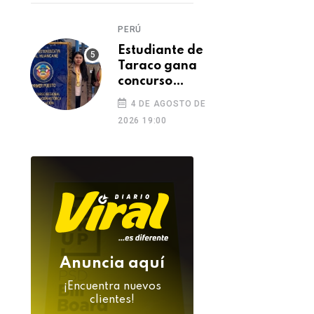
tras su
inesperada
PERÚ
muerte
Estudiante de
Taraco gana
concurso
regional con
4 DE AGOSTO DE
investigación
2026 19:00
sobre aporte
de Puno a la
Independencia
Anuncia aquí
¡Encuentra nuevos
clientes!