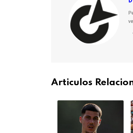
D
Pe
ve
Articulos Relaci