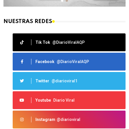
NUESTRAS REDES
Tik Tok
@DiarioViralAQP
Facebook
@DiarioViralAQP
Twitter
@diarioviral1
Youtube
Diario Viral
Instagram
@diarioviral