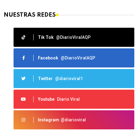
NUESTRAS REDES
Tik Tok
@DiarioViralAQP
Facebook
@DiarioViralAQP
Twitter
@diarioviral1
Youtube
Diario Viral
Instagram
@diarioviral