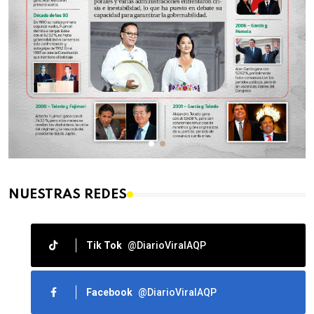
NUESTRAS REDES
Tik Tok
@DiarioViralAQP
Facebook
@DiarioViralAQP