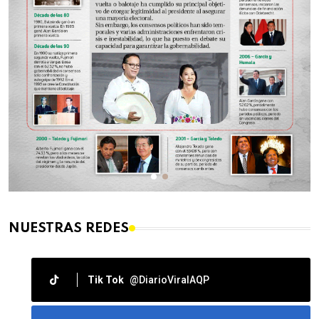
NUESTRAS REDES
Tik Tok
@DiarioViralAQP