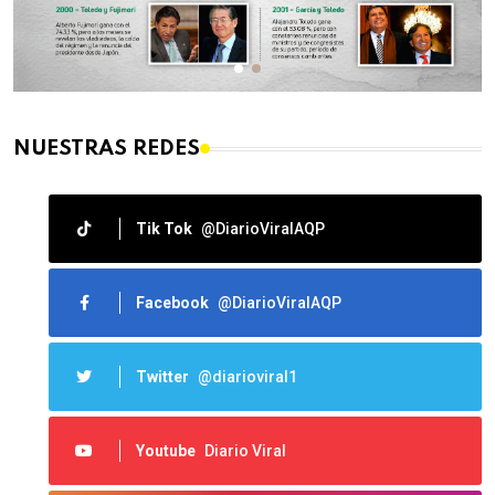
NUESTRAS REDES
Tik Tok
@DiarioViralAQP
Facebook
@DiarioViralAQP
Twitter
@diarioviral1
Youtube
Diario Viral