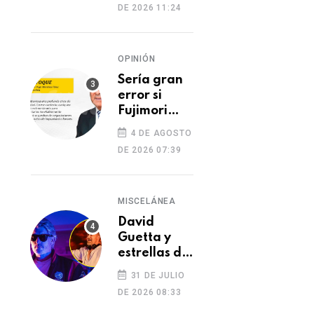
DE 2026 11:24
dos heridos
OPINIÓN
Sería gran
error si
Fujimori
indulta a
4 DE AGOSTO
Castillo o
DE 2026 07:39
Toledo
DEPORTES
DEPORTES
Simone Biles deja
Amenazas a árbit
MISCELÁNEA
Cusco tras cancelarse
sacuden la Liga 1 
David
su visita a Machu
partido en
Guetta y
Picchu por incendio
Cajamarca
estrellas de
05 DE AGOSTO 2026
05 DE AGOSTO 2026
forestal
la música
31 DE JULIO
despiden a
DE 2026 08:33
DJ Kavinsky