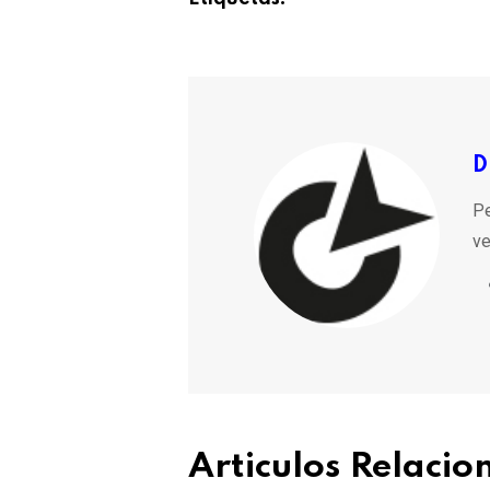
D
Pe
ve
Articulos Relaci