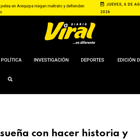
JUEVES, 6 DE AG
 pelea en Arequipa niegan maltrato y defienden
do
2026
a del repujado en cobre de Arequipa
 XIV y su inmenso amor por el Perú
POLÍTICA
INVESTIGACIÓN
DEPORTES
EDICIÓN D
sueña con hacer historia y