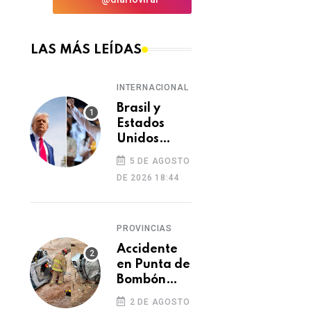
LAS MÁS LEÍDAS
INTERNACIONAL
Brasil y
Estados
Unidos
elevan
5 DE AGOSTO
tensión
DE 2026 18:44
diplomática
tras retiro
de visa a
PROVINCIAS
embajadora
en
Accidente
Washington
en Punta de
Bombón
deja un
2 DE AGOSTO
muerto y