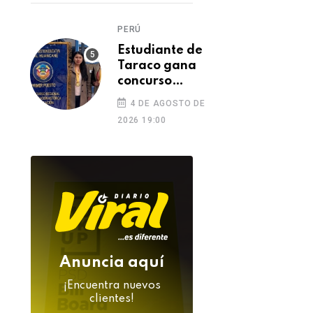
tras su
inesperada
PERÚ
muerte
Estudiante de
Taraco gana
concurso
regional con
4 DE AGOSTO DE
investigación
2026 19:00
sobre aporte
de Puno a la
Independencia
Anuncia aquí
¡Encuentra nuevos
clientes!