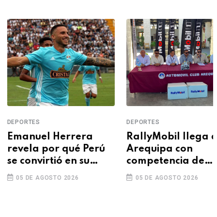
ORTES
DEPORTES
anuel Herrera
RallyMobil llega a
vela por qué Perú
Arequipa con
convirtió en su
competencia de
gunda casa
velocidad en rutas
5 DE AGOSTO 2026
05 DE AGOSTO 2026
asfaltadas del 7 al 9
de agosto