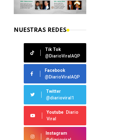
NUESTRAS REDES
Tik Tok
@DiarioViralAQP
Facebook
@DiarioViralAQP
Twitter
@diarioviral1
Youtube
Diario
Viral
Instagram
@diarioviral