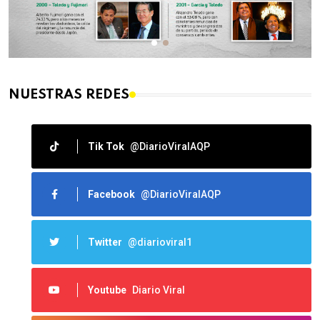
NUESTRAS REDES
Tik Tok
@DiarioViralAQP
Facebook
@DiarioViralAQP
Twitter
@diarioviral1
Youtube
Diario Viral