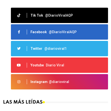
Tik Tok
@DiarioViralAQP
Facebook
@DiarioViralAQP
Twitter
@diarioviral1
Youtube
Diario Viral
Instagram
@diarioviral
LAS MÁS LEÍDAS