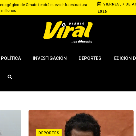
VIERNES, 7 DE A
pedagógico de Omate tendrá nueva infraestructura
3 millones
2026
aciones para familias vulnerables afectadas por
ción
riana recupera S/ 50 tras denunciar cobro excesivo
paca
s policías investigados por presunto cambio de
bros ilegales
POLÍTICA
INVESTIGACIÓN
DEPORTES
EDICIÓN D
DEPORTES