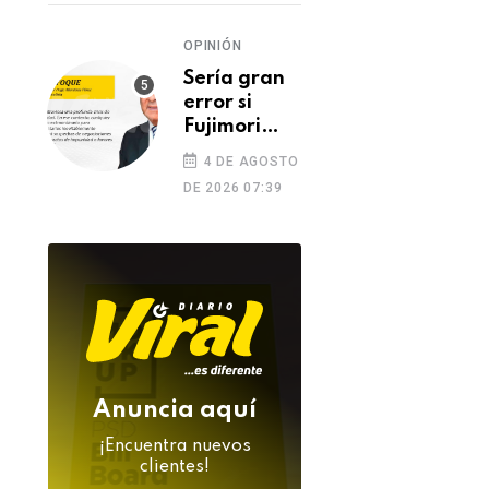
de
feminicidio
OPINIÓN
Sería gran
error si
Fujimori
indulta a
4 DE AGOSTO
Castillo o
DE 2026 07:39
Toledo
Anuncia aquí
¡Encuentra nuevos
clientes!