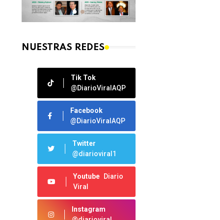
NUESTRAS REDES
Tik Tok
@DiarioViralAQP
Facebook
@DiarioViralAQP
Twitter
@diarioviral1
Youtube
Diario
Viral
Instagram
@diarioviral