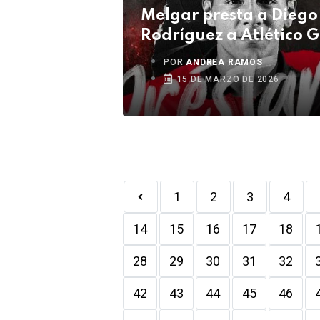
Melgar presta a Diego
Rodríguez a Atlético 
POR
ANDREA RAMOS
15 DE MARZO DE 2026
1
2
3
4
14
15
16
17
18
28
29
30
31
32
42
43
44
45
46