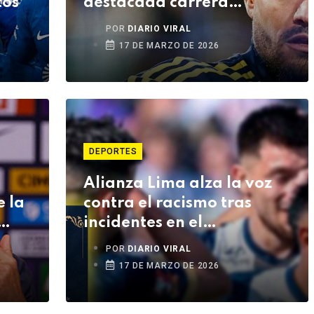
tos
destacada carrera
internacional
POR
DIARIO VIRAL
17 DE MARZO DE 2026
DEPORTES
Alianza Lima alza la voz
e la
contra el racismo tras
incidentes en el
Monumental
POR
DIARIO VIRAL
17 DE MARZO DE 2026