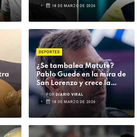
18 DE MARZO DE 2026
DEPORTES
¿Se tambalea Matute?
tra
Pablo Guede en la mira de
San Lorenzo y crece la
incertidumbre en Alianza
POR
DIARIO VIRAL
Lima
18 DE MARZO DE 2026