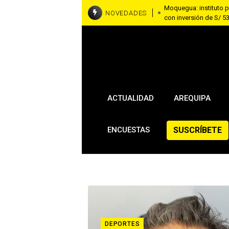
Moquegua: instituto 
NOVEDADES
con inversión de S/ 5
Moquegua aprueba don
el frío y la contamina
Cusco: turista ecuato
por fotos con una al
Tacna: detienen a tre
cocaína por yeso y co
ACTUALIDAD
AREQUIPA
SUSCRÍBETE
ENCUESTAS
DEPORTES