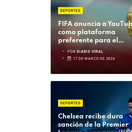
DEPORTES
FIFA anuncia a YouTu
como plataforma
preferente para el
Mundial 2026
POR
DIARIO VIRAL
17 DE MARZO DE 2026
DEPORTES
Chelsea recibe dura
sanción de la Premier