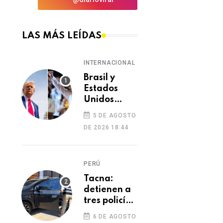
LAS MÁS LEÍDAS
INTERNACIONAL
Brasil y
Estados
Unidos
elevan
5 DE AGOSTO
tensión
DE 2026 18:44
diplomática
tras retiro
de visa a
PERÚ
embajadora
en
Tacna:
Washington
detienen a
tres policías
investigados
6 DE AGOSTO
por presunto