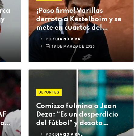
rca
¡Paso firme! Varillas
 y
derrota a Kestelboim y se
mete en cuartos del
Challenger de Asunción
POR
DIARIO VIRAL
18 DE MARZO DE 2026
DEPORTES
Comizzo fulmina a Jean
AF
Deza: “Es un desperdicio
Copa
del fútbol” y desata
polémica
POR
DIARIO VIRAL