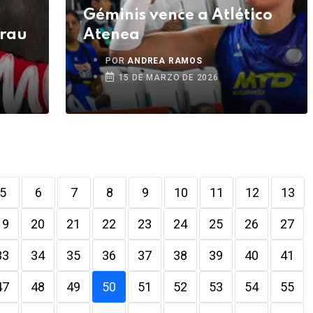
Géminis vence a Atlético
Grau
Atenea
POR
ANDREA RAMOS
15 DE MARZO DE 2026
5
6
7
8
9
10
11
12
13
19
20
21
22
23
24
25
26
27
33
34
35
36
37
38
39
40
41
47
48
49
50
51
52
53
54
55