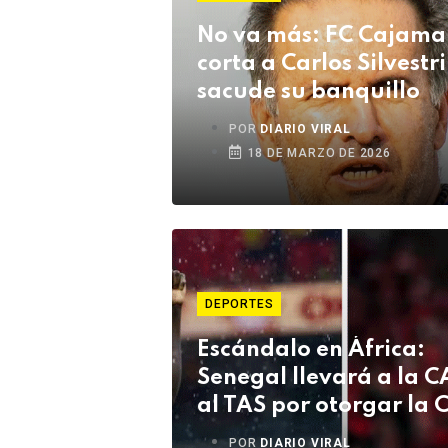
No va más: FC Cajama
corta a Carlos Silvestri
sacude su banquillo
POR
DIARIO VIRAL
18 DE MARZO DE 2026
DEPORTES
Escándalo en África:
Senegal llevará a la C
al TAS por otorgar la 
a Marruecos
POR
DIARIO VIRAL