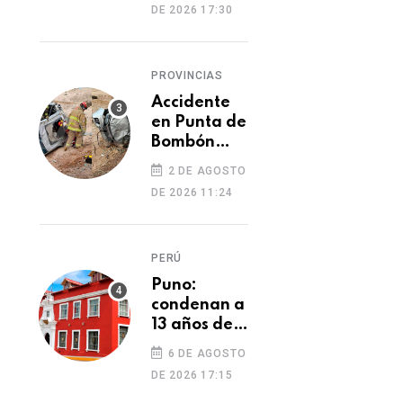
DE 2026 17:30
cambio de
cocaína por
yeso y
PROVINCIAS
cobros
ilegales
Accidente
en Punta de
Bombón
deja un
2 DE AGOSTO
muerto y
DE 2026 11:24
dos heridos
PERÚ
Puno:
condenan a
13 años de
prisión a
6 DE AGOSTO
hombre por
DE 2026 17:15
tentativa