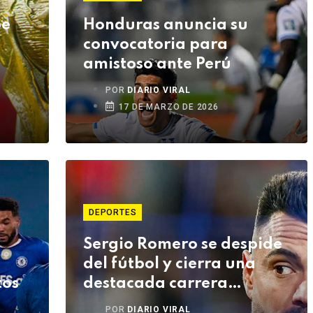
be
Honduras anuncia su
convocatoria para
amistoso ante Perú
POR
DIARIO VIRAL
17 DE MARZO DE 2026
DEPORTES
Sergio Romero se despide
del fútbol y cierra una
tos
destacada carrera
internacional
POR
DIARIO VIRAL