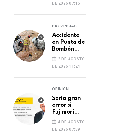
DE 2026 07:15
PROVINCIAS
Accidente
en Punta de
Bombón
deja un
2 DE AGOSTO
muerto y
DE 2026 11:24
dos heridos
OPINIÓN
Sería gran
error si
Fujimori
indulta a
4 DE AGOSTO
Castillo o
DE 2026 07:39
Toledo