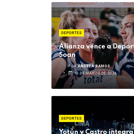
DEPORTES
Alianza vence a Depor
Soan
POR
ANDREA RAMOS
15 DE MARZO DE 2026
DEPORTES
Yotún y Castro integra