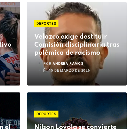
DEPORTES
Velazco exige destituir
tivo
Comisión disciplinaria tras
polémica de racismo
POR
ANDREA RAMOS
15 DE MARZO DE 2026
DEPORTES
n el
Nilson Loyola se convierte