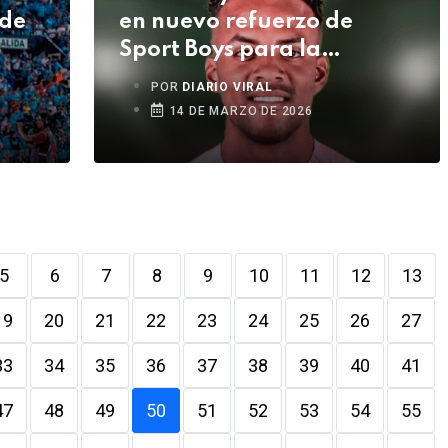
 de
en nuevo refuerzo de
Sport Boys para la
temporada 2026
POR
DIARIO VIRAL
14 DE MARZO DE 2026
5
6
7
8
9
10
11
12
13
19
20
21
22
23
24
25
26
27
33
34
35
36
37
38
39
40
41
47
48
49
50
51
52
53
54
55