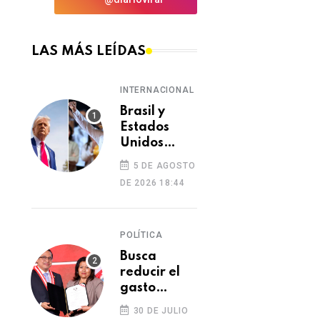
LAS MÁS LEÍDAS
INTERNACIONAL
Brasil y
Estados
Unidos
elevan
5 DE AGOSTO
tensión
DE 2026 18:44
diplomática
tras retiro
de visa a
POLÍTICA
embajadora
en
Busca
Washington
reducir el
gasto
excesivo del
30 DE JULIO
Congreso