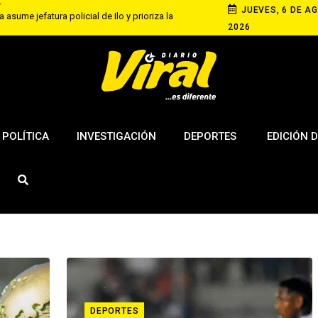
JUEVES, 6 DE AG
 asume jefatura policial de Ilo y prioriza la
2026
equipa con competencia de velocidad en rutas
 de agosto
s elevan tensión diplomática tras retiro de visa a
ngton
POLÍTICA
INVESTIGACIÓN
DEPORTES
EDICIÓN D
DEPORTES