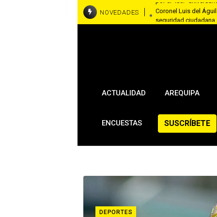
Coronel Luis del Águila
NOVEDADES
seguridad ciudadana
RallyMobil llega a Ar
asfaltadas del 7 al 9
Brasil y Estados Unido
embajadora en Washi
ACTUALIDAD
AREQUIPA
SUSCRÍBETE
ENCUESTAS
DEPORTES