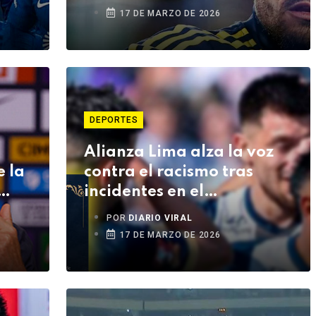
17 DE MARZO DE 2026
DEPORTES
Alianza Lima alza la voz
e la
contra el racismo tras
incidentes en el
Monumental
POR
DIARIO VIRAL
17 DE MARZO DE 2026