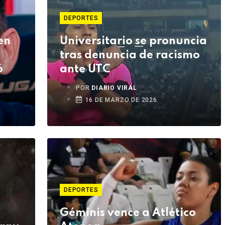
DEPORTES
en
Universitario se pronuncia
tras denuncia de racismo
ó
ante UTC
POR
DIARIO VIRAL
16 DE MARZO DE 2026
DEPORTES
Géminis vence a Atlético