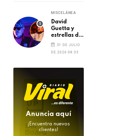
MISCELÁNEA
David
Guetta y
estrellas de
la música
31 DE JULIO
despiden a
DE 2026 08:33
DJ Kavinsky
tras su
inesperada
muerte
Anuncia aquí
¡Encuentra nuevos
clientes!