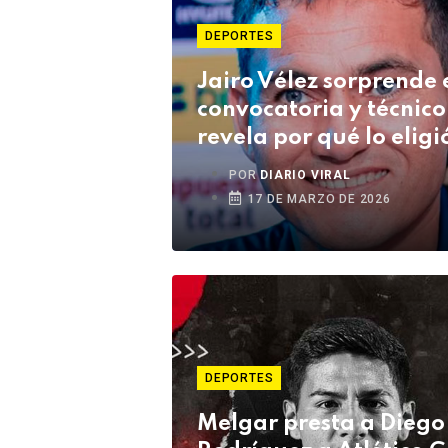
DEPORTES
Jairo Vélez sorprende 
convocatoria y técnico
revela por qué lo eligi
POR
DIARIO VIRAL
17 DE MARZO DE 2026
DEPORTES
Melgar presta a Diego