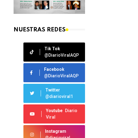
NUESTRAS REDES
Tik Tok
@DiarioViralAQP
Facebook
@DiarioViralAQP
Twitter
@diarioviral1
Youtube
Diario
Viral
Instagram
@diarioviral