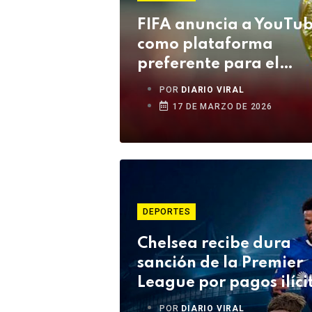
FIFA anuncia a YouTu
como plataforma
preferente para el
Mundial 2026
POR
DIARIO VIRAL
17 DE MARZO DE 2026
DEPORTES
Chelsea recibe dura
sanción de la Premier
League por pagos ilíci
POR
DIARIO VIRAL