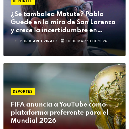
DEPORTES
¿Se tambalea Matute? Pablo
Guede en la mira de San Lorenzo
y crece la incertidumbre en
Alianza Lima
POR
DIARIO VIRAL
18 DE MARZO DE 2026
DEPORTES
FIFA anuncia a YouTube como
plataforma preferente para el
Mundial 2026