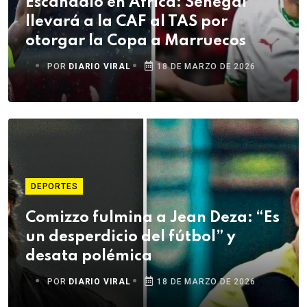
Escándalo en África: Senegal
llevará a la CAF al TAS por
otorgar la Copa a Marruecos
POR
DIARIO VIRAL
18 DE MARZO DE 2026
DEPORTES
Comizzo fulmina a Jean Deza: “Es
un desperdicio del fútbol” y
desata polémica
POR
DIARIO VIRAL
18 DE MARZO DE 2026