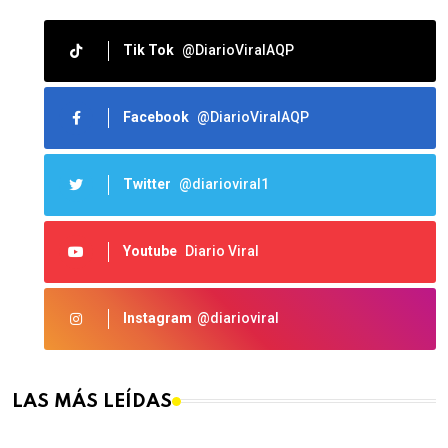
Tik Tok
@DiarioViralAQP
Facebook
@DiarioViralAQP
Twitter
@diarioviral1
Youtube
Diario Viral
Instagram
@diarioviral
LAS MÁS LEÍDAS