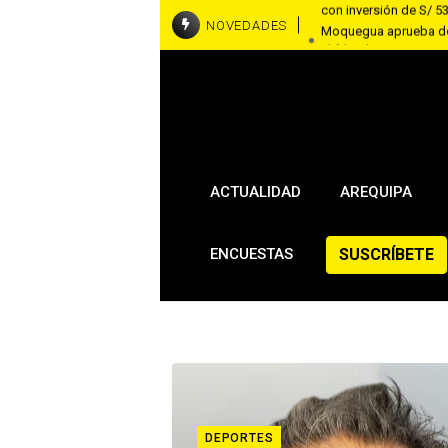
Moquegua aprueba don
NOVEDADES
el frío y la contamina
Cusco: turista ecuato
por fotos con una al
Tacna: detienen a tre
cocaína por yeso y co
ACTUALIDAD
AREQUIPA
SUSCRÍBETE
ENCUESTAS
DEPORTES