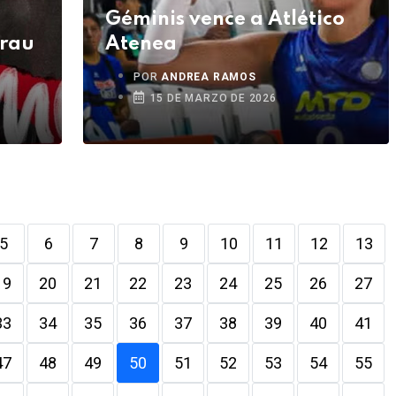
Géminis vence a Atlético
Grau
Atenea
POR
ANDREA RAMOS
15 DE MARZO DE 2026
5
6
7
8
9
10
11
12
13
19
20
21
22
23
24
25
26
27
33
34
35
36
37
38
39
40
41
47
48
49
50
51
52
53
54
55