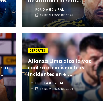
tos
destacada carrera
internacional
POR
DIARIO VIRAL
17 DE MARZO DE 2026
DEPORTES
Alianza Lima alza la voz
e la
contra el racismo tras
incidentes en el
Monumental
POR
DIARIO VIRAL
17 DE MARZO DE 2026