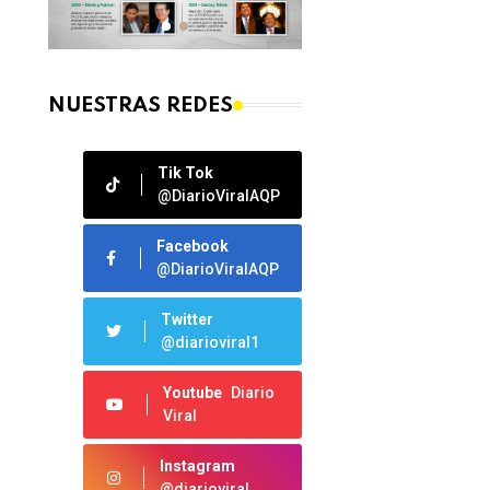
NUESTRAS REDES
Tik Tok
@DiarioViralAQP
Facebook
@DiarioViralAQP
Twitter
@diarioviral1
Youtube
Diario
Viral
Instagram
@diarioviral