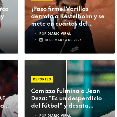
rca
¡Paso firme! Varillas
 y
derrota a Kestelboim y se
mete en cuartos del
Challenger de Asunción
POR
DIARIO VIRAL
18 DE MARZO DE 2026
DEPORTES
Comizzo fulmina a Jean
AF
Deza: “Es un desperdicio
Copa
del fútbol” y desata
polémica
POR
DIARIO VIRAL