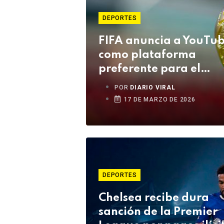
DEPORTES
FIFA anuncia a YouTu
como plataforma
preferente para el
Mundial 2026
POR
DIARIO VIRAL
17 DE MARZO DE 2026
DEPORTES
Chelsea recibe dura
sanción de la Premier