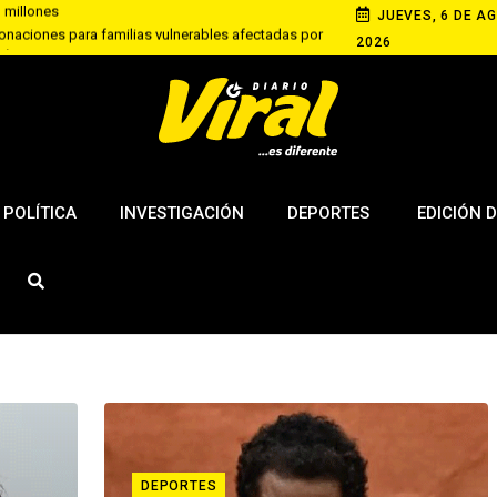
JUEVES, 6 DE AG
aciones para familias vulnerables afectadas por
ción
2026
riana recupera S/ 50 tras denunciar cobro excesivo
paca
s policías investigados por presunto cambio de
bros ilegales
POLÍTICA
INVESTIGACIÓN
DEPORTES
EDICIÓN D
DEPORTES