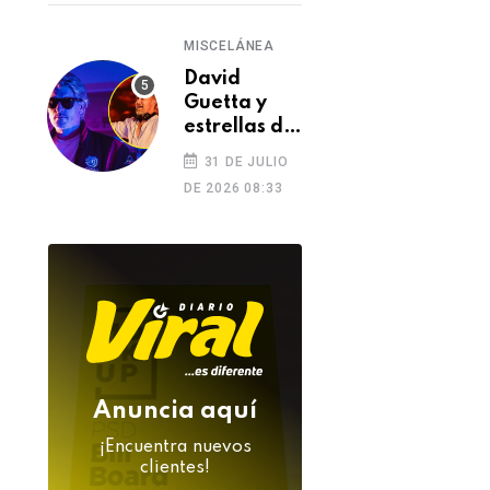
MISCELÁNEA
David
Guetta y
estrellas de
la música
31 DE JULIO
despiden a
DE 2026 08:33
DJ Kavinsky
tras su
inesperada
muerte
Anuncia aquí
¡Encuentra nuevos
clientes!