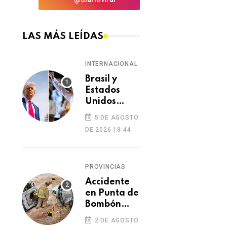
LAS MÁS LEÍDAS
INTERNACIONAL
Brasil y
Estados
Unidos
elevan
5 DE AGOSTO
tensión
DE 2026 18:44
diplomática
tras retiro
de visa a
PROVINCIAS
embajadora
en
Accidente
Washington
en Punta de
Bombón
deja un
2 DE AGOSTO
muerto y