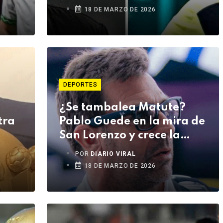
18 DE MARZO DE 2026
DEPORTES
¿Se tambalea Matute?
tra
Pablo Guede en la mira de
San Lorenzo y crece la
incertidumbre en Alianza
POR
DIARIO VIRAL
Lima
18 DE MARZO DE 2026