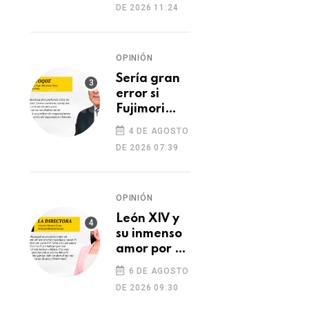
DE 2026 11:24
dos heridos
OPINIÓN
Sería gran
error si
Fujimori
indulta a
4 DE AGOSTO
Castillo o
DE 2026 07:39
Toledo
OPINIÓN
León XIV y
su inmenso
amor por el
Perú
6 DE AGOSTO
DE 2026 09:30