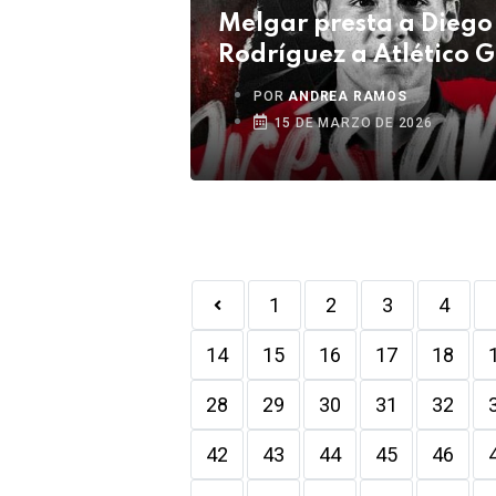
Melgar presta a Diego
Rodríguez a Atlético 
POR
ANDREA RAMOS
15 DE MARZO DE 2026
1
2
3
4
14
15
16
17
18
28
29
30
31
32
42
43
44
45
46