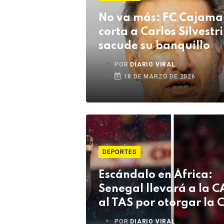
No va más: FC Cajama
corta a Carlos Silvestri
sacude su banquillo
POR
DIARIO VIRAL
18 DE MARZO DE 2026
DEPORTES
Escándalo en África:
Senegal llevará a la C
al TAS por otorgar la 
a Marruecos
POR
DIARIO VIRAL