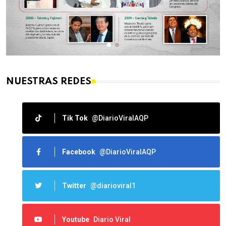
NUESTRAS REDES
Tik Tok
@DiarioViralAQP
Facebook
@DiarioViralAQP
Twitter
@diarioviral1
Youtube
Diario Viral