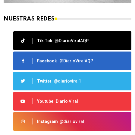
NUESTRAS REDES
Tik Tok
@DiarioViralAQP
Facebook
@DiarioViralAQP
Twitter
@diarioviral1
Youtube
Diario Viral
Instagram
@diarioviral