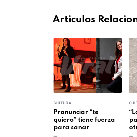
Articulos Relaci
CULTURA
CUL
y reunirá a
Pronunciar “te
“L
enes músicos
quiero” tiene fuerza
pa
para sanar
ot
LIO 2026