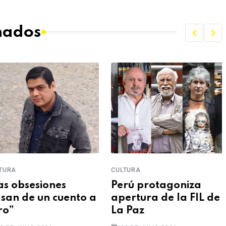
onados
TURA
CULTURA
as obsesiones
Perú protagoniza
san de un cuento a
apertura de la FIL de
ro”
La Paz