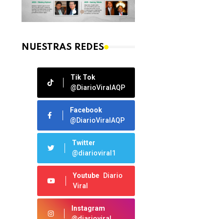
NUESTRAS REDES
Tik Tok
@DiarioViralAQP
Facebook
@DiarioViralAQP
Twitter
@diarioviral1
Youtube
Diario
Viral
Instagram
@diarioviral