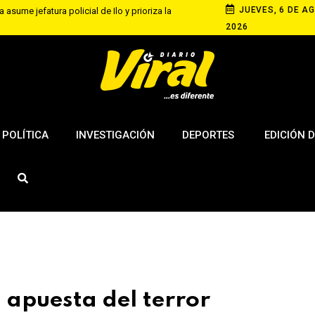
JUEVES, 6 DE AG
 asume jefatura policial de Ilo y prioriza la
2026
equipa con competencia de velocidad en rutas
 de agosto
s elevan tensión diplomática tras retiro de visa a
ngton
POLÍTICA
INVESTIGACIÓN
DEPORTES
EDICIÓN D
 apuesta del terror