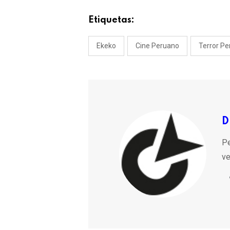
Etiquetas:
Ekeko
Cine Peruano
Terror P
D
Pe
ve