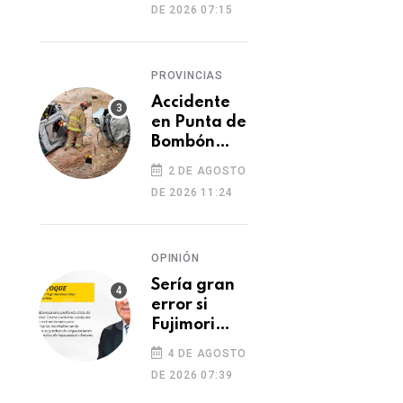
DE 2026 07:15
PROVINCIAS
Accidente
en Punta de
Bombón
deja un
2 DE AGOSTO
muerto y
DE 2026 11:24
dos heridos
OPINIÓN
Sería gran
CULTURA
error si
CULTURA
Fujimori
121 años preservando
Chancay reunirá 
indulta a
la memoria del Perú
mil jóvenes músico
4 DE AGOSTO
Castillo o
DE 2026 07:39
Toledo
29 DE JULIO 2026
25 DE JULIO 2026