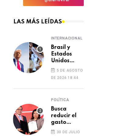
LAS MÁS LEÍDAS
INTERNACIONAL
Brasil y
Estados
Unidos
elevan
5 DE AGOSTO
tensión
DE 2026 18:44
diplomática
tras retiro
de visa a
POLÍTICA
embajadora
en
Busca
Washington
reducir el
gasto
excesivo del
30 DE JULIO
Congreso