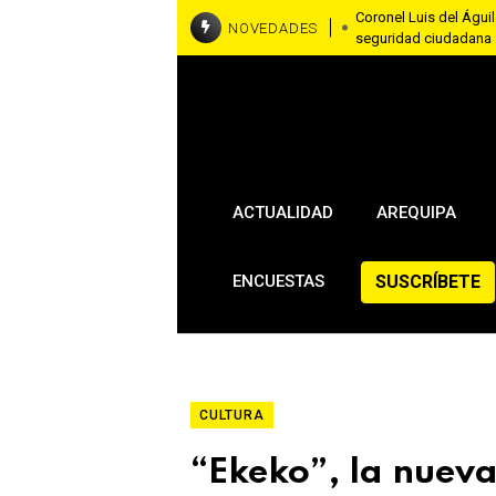
Coronel Luis del Águila
NOVEDADES
seguridad ciudadana
RallyMobil llega a Ar
asfaltadas del 7 al 9
Brasil y Estados Unido
embajadora en Washi
ACTUALIDAD
AREQUIPA
SUSCRÍBETE
ENCUESTAS
CULTURA
“Ekeko”, la nueva