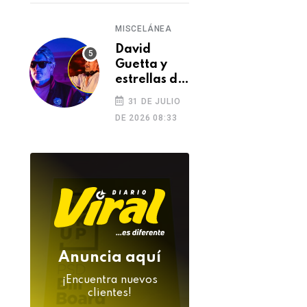
MISCELÁNEA
David
Guetta y
estrellas de
la música
31 DE JULIO
despiden a
DE 2026 08:33
DJ Kavinsky
tras su
inesperada
muerte
Anuncia aquí
¡Encuentra nuevos
clientes!