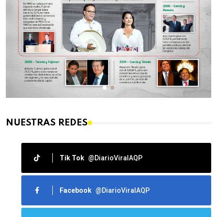
NUESTRAS REDES
Tik Tok
@DiarioViralAQP
Facebook
@DiarioViralAQP