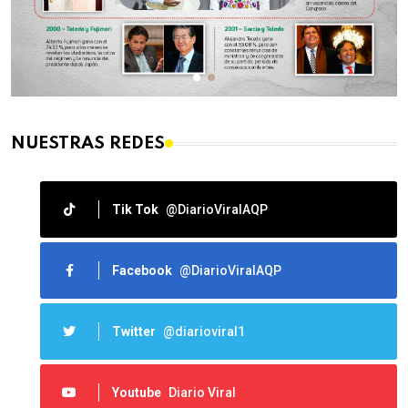
NUESTRAS REDES
Tik Tok
@DiarioViralAQP
Facebook
@DiarioViralAQP
Twitter
@diarioviral1
Youtube
Diario Viral