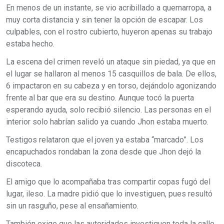
En menos de un instante, se vio acribillado a quemarropa, a
muy corta distancia y sin tener la opción de escapar. Los
culpables, con el rostro cubierto, huyeron apenas su trabajo
estaba hecho.
La escena del crimen reveló un ataque sin piedad, ya que en
el lugar se hallaron al menos 15 casquillos de bala. De ellos,
6 impactaron en su cabeza y en torso, dejándolo agonizando
frente al bar que era su destino. Aunque tocó la puerta
esperando ayuda, solo recibió silencio. Las personas en el
interior solo habrían salido ya cuando Jhon estaba muerto.
Testigos relataron que el joven ya estaba “marcado”. Los
encapuchados rondaban la zona desde que Jhon dejó la
discoteca.
El amigo que lo acompañaba tras compartir copas fugó del
lugar, ileso. La madre pidió que lo investiguen, pues resultó
sin un rasguño, pese al ensañamiento.
También exige que las autoridades investiguen toda la calle,