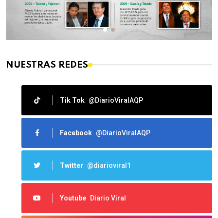
NUESTRAS REDES
Tik Tok
@DiarioViralAQP
Facebook
@DiarioViralAQP
Twitter
@diarioviral1
Youtube
Diario Viral