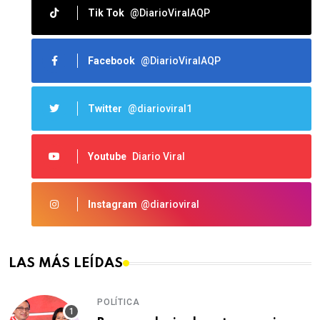
Tik Tok
@DiarioViralAQP
Facebook
@DiarioViralAQP
Twitter
@diarioviral1
Youtube
Diario Viral
Instagram
@diarioviral
LAS MÁS LEÍDAS
POLÍTICA