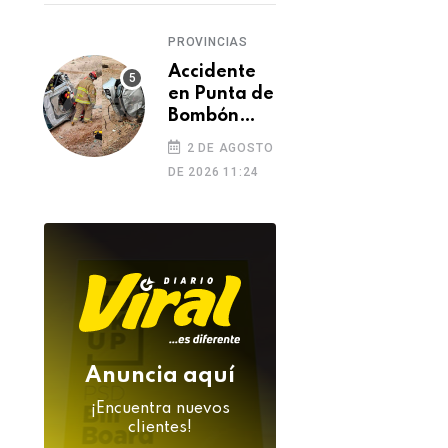
de
feminicidio
PROVINCIAS
Accidente
en Punta de
Bombón
deja un
2 DE AGOSTO
muerto y
DE 2026 11:24
dos heridos
Anuncia aquí
¡Encuentra nuevos
clientes!