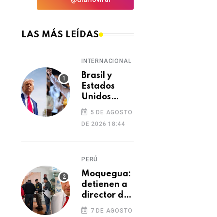
LAS MÁS LEÍDAS
INTERNACIONAL
Brasil y
Estados
Unidos
elevan
5 DE AGOSTO
tensión
DE 2026 18:44
diplomática
tras retiro
de visa a
PERÚ
embajadora
en
Moquegua:
Washington
detienen a
director de
Essalud en
7 DE AGOSTO
Ilo