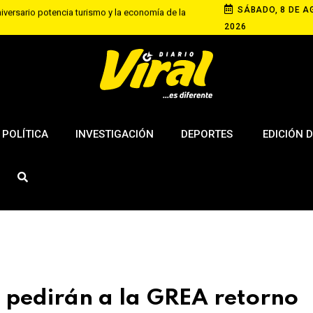
SÁBADO, 8 DE A
niversario potencia turismo y la economía de la
2026
ma sanción para dueña de dos rottweiler que
Educación universitaria III
POLÍTICA
INVESTIGACIÓN
DEPORTES
EDICIÓN D
a pedirán a la GREA retorno