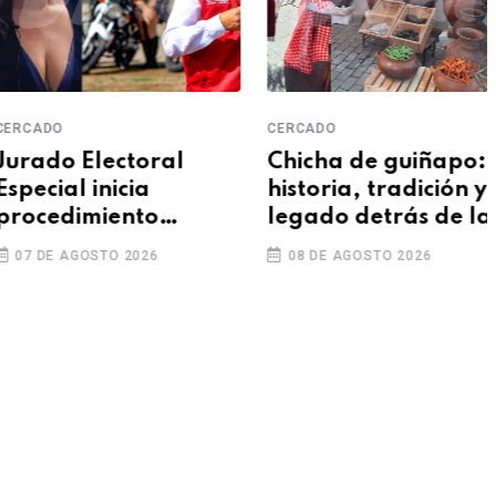
CADO
CERCADO
rado Electoral
Chicha de guiñapo:
ecial inicia
historia, tradición y
ocedimiento
legado detrás de la
ncionador contra
bebida emblemática
7 DE AGOSTO 2026
08 DE AGOSTO 2026
hel Sánchez y
de Arequipa
ccy Oscco