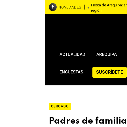
Fiesta de Arequipa: a
NOVEDADES
región
Piden justicia y máxi
mataron a mujer
ACTUALIDAD
AREQUIPA
SUSCRÍBETE
ENCUESTAS
CERCADO
Padres de famili