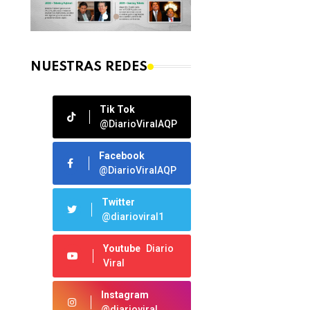
NUESTRAS REDES
Tik Tok
@DiarioViralAQP
Facebook
@DiarioViralAQP
Twitter
@diarioviral1
Youtube
Diario
Viral
Instagram
@diarioviral