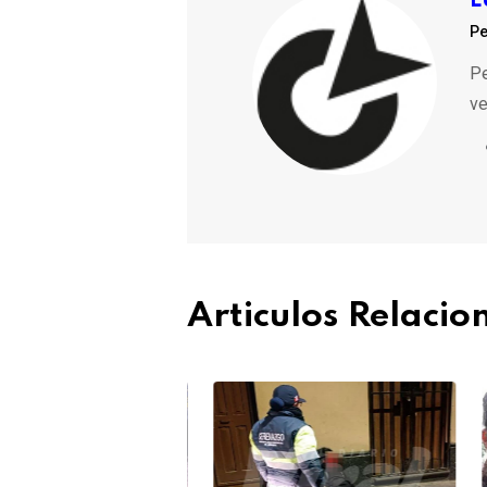
L
Pe
Pe
ve
Articulos Relaci