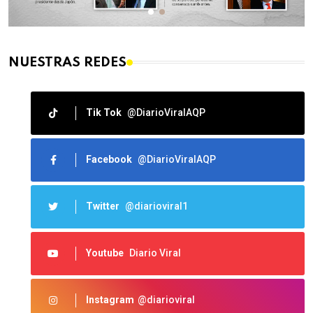
NUESTRAS REDES
Tik Tok
@DiarioViralAQP
Facebook
@DiarioViralAQP
Twitter
@diarioviral1
Youtube
Diario Viral
Instagram
@diarioviral