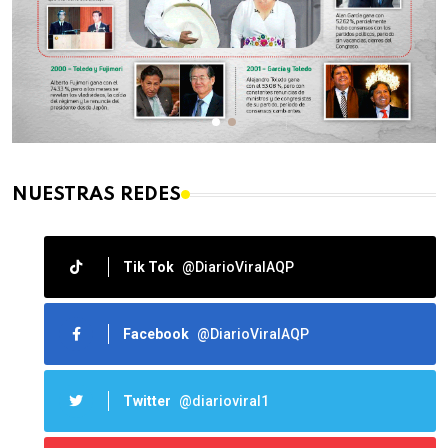
NUESTRAS REDES
Tik Tok
@DiarioViralAQP
Facebook
@DiarioViralAQP
Twitter
@diarioviral1