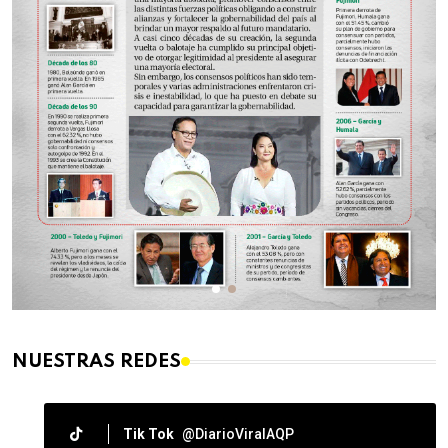
NUESTRAS REDES
Tik Tok
@DiarioViralAQP