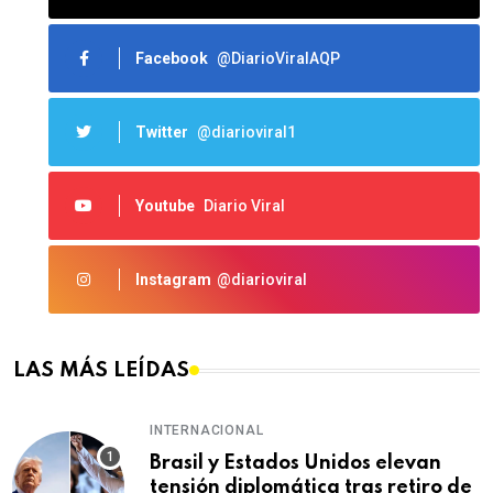
Facebook
@DiarioViralAQP
Twitter
@diarioviral1
Youtube
Diario Viral
Instagram
@diarioviral
LAS MÁS LEÍDAS
INTERNACIONAL
Brasil y Estados Unidos elevan
tensión diplomática tras retiro de