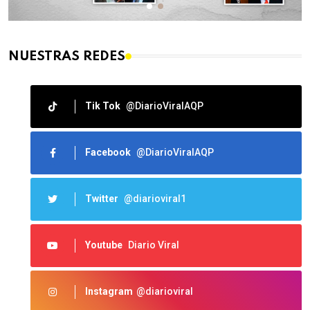
NUESTRAS REDES
Tik Tok
@DiarioViralAQP
Facebook
@DiarioViralAQP
Twitter
@diarioviral1
Youtube
Diario Viral
Instagram
@diarioviral