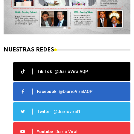
NUESTRAS REDES
Tik Tok
@DiarioViralAQP
Facebook
@DiarioViralAQP
Twitter
@diarioviral1
Youtube
Diario Viral