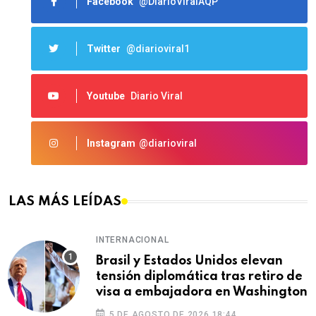
Facebook
@DiarioViralAQP
Twitter
@diarioviral1
Youtube
Diario Viral
Instagram
@diarioviral
LAS MÁS LEÍDAS
INTERNACIONAL
Brasil y Estados Unidos elevan
tensión diplomática tras retiro de
visa a embajadora en Washington
5 DE AGOSTO DE 2026 18:44