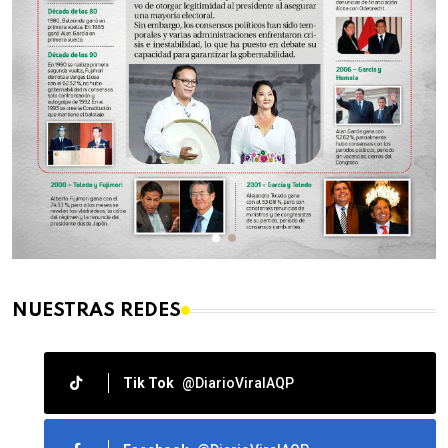
NUESTRAS REDES
Tik Tok
@DiarioViralAQP