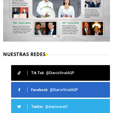
NUESTRAS REDES
Tik Tok
@DiarioViralAQP
Facebook
@DiarioViralAQP
Twitter
@diarioviral1