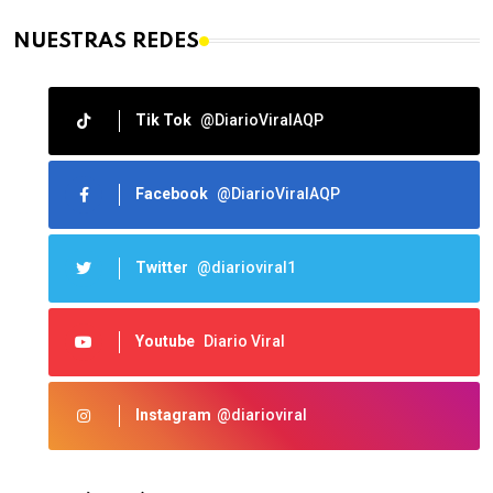
NUESTRAS REDES
Tik Tok
@DiarioViralAQP
Facebook
@DiarioViralAQP
Twitter
@diarioviral1
Youtube
Diario Viral
Instagram
@diarioviral