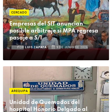
CERCADO
Empresas del SIT anuncian
posible arbitraje si MPA regresa
pasaje a S/1
POR
LUIS ZAPATA
9 DE JUNIO DE 2026
AREQUIPA
Unidad de Quemados del
hospital Honorio Delgado al