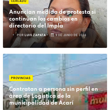
CERCADO
Anuncian medida de protesta si
continúan los cambios en
directorio del Impla
POR
LUIS ZAPATA
9 DE JUNIO DE 2026
PROVINCIAS
Contratan a persona sin perfil en
área de Logística de la
municipalidad de Acarí