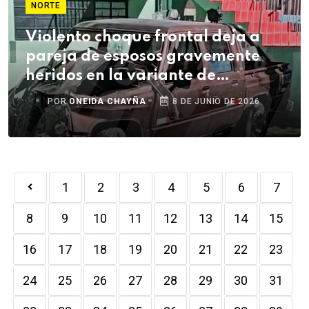
NORTE
Violento choque frontal deja a
pareja de esposos gravemente
heridos en la variante de
Uchumayo
POR
ONEIDA CHAYÑA
8 DE JUNIO DE 2026
1
2
3
4
5
6
7
8
9
10
11
12
13
14
15
16
17
18
19
20
21
22
23
24
25
26
27
28
29
30
31