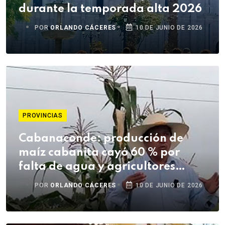
durante la temporada alta 2026
POR
ORLANDO CÁCERES
10 DE JUNIO DE 2026
PROVINCIAS
Cabanaconde: producción de
maíz cabanita cayó 60 % por
falta de agua y agricultores
denuncian abandono
POR
ORLANDO CÁCERES
10 DE JUNIO DE 2026