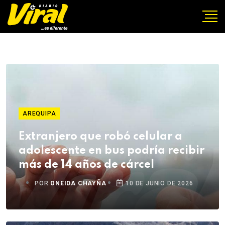
AREQUIPA
Extranjero que robó celular a
adolescente en bus podría recibir
más de 14 años de cárcel
POR
ONEIDA CHAYÑA
10 DE JUNIO DE 2026