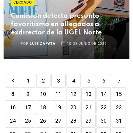
CERCADO
Comisión detecta presunto
favoritismo en allegados a
exdirector de la UGEL Norte
POR
LUIS ZAPATA
10 DE JUNIO DE 2026
1
2
3
4
5
6
7
8
9
10
11
12
13
14
15
16
17
18
19
20
21
22
23
24
25
26
27
28
29
30
31