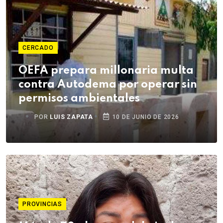
CERCADO
OEFA prepara millonaria multa
contra Autodema por operar sin
permisos ambientales
POR
LUIS ZAPATA
10 DE JUNIO DE 2026
PROVINCIAS