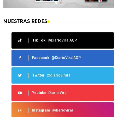
NUESTRAS REDES
Tik Tok
@DiarioViralAQP
Facebook
@DiarioViralAQP
Twitter
@diarioviral1
Youtube
Diario Viral
Instagram
@diarioviral