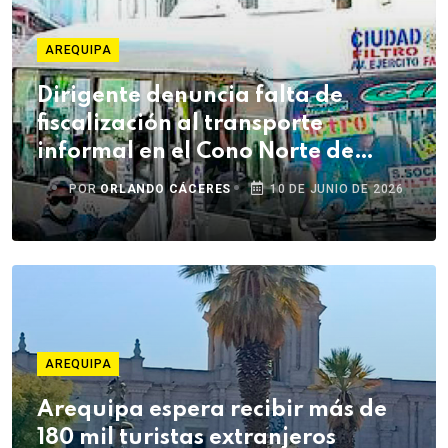
AREQUIPA
Dirigente denuncia falta de
fiscalización al transporte
informal en el Cono Norte de
Arequipa
POR
ORLANDO CÁCERES
10 DE JUNIO DE 2026
AREQUIPA
Arequipa espera recibir más de
180 mil turistas extranjeros