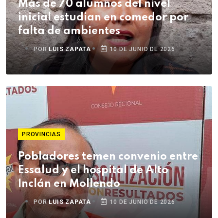
Más de 70 alumnos del nivel
inicial estudian en comedor por
falta de ambientes
POR
LUIS ZAPATA
10 DE JUNIO DE 2026
PROVINCIAS
Pobladores temen convenio entre
Essalud y el hospital de Alto
Inclán en Mollendo
POR
LUIS ZAPATA
10 DE JUNIO DE 2026