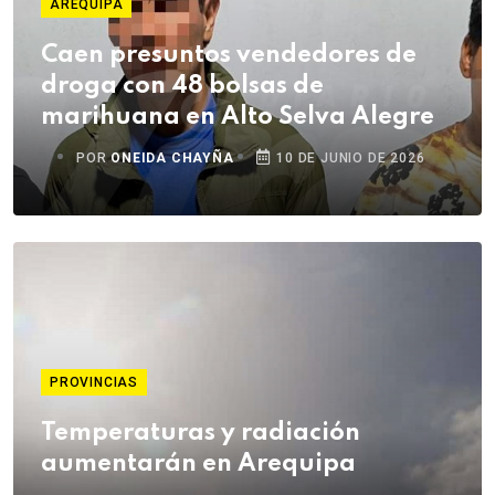
AREQUIPA
Caen presuntos vendedores de
droga con 48 bolsas de
marihuana en Alto Selva Alegre
POR
ONEIDA CHAYÑA
10 DE JUNIO DE 2026
PROVINCIAS
Temperaturas y radiación
aumentarán en Arequipa