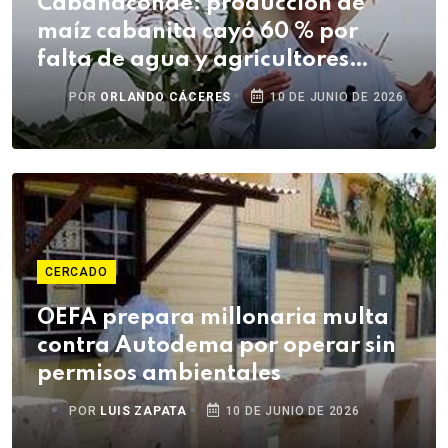
Cabanaconde: producción de
maíz cabanita cayó 60 % por
falta de agua y agricultores
denuncian abandono
POR
ORLANDO CÁCERES
10 DE JUNIO DE 2026
CERCADO
OEFA prepara millonaria multa
contra Autodema por operar sin
permisos ambientales
POR
LUIS ZAPATA
10 DE JUNIO DE 2026