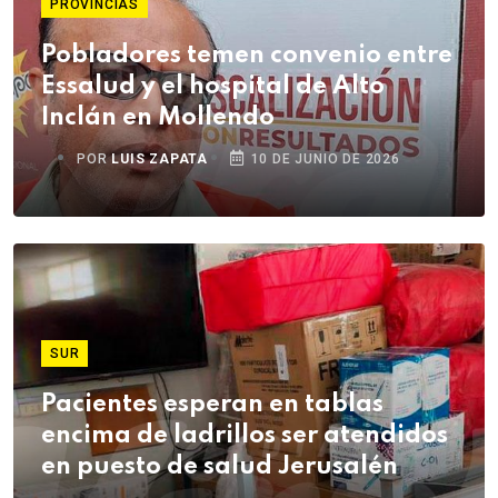
PROVINCIAS
Pobladores temen convenio entre
Essalud y el hospital de Alto
Inclán en Mollendo
POR
LUIS ZAPATA
10 DE JUNIO DE 2026
SUR
Pacientes esperan en tablas
encima de ladrillos ser atendidos
en puesto de salud Jerusalén