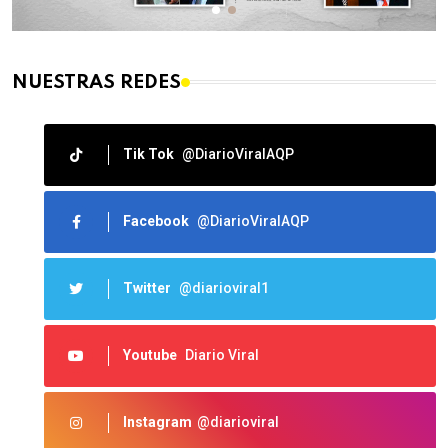
NUESTRAS REDES
Tik Tok
@DiarioViralAQP
Facebook
@DiarioViralAQP
Twitter
@diarioviral1
Youtube
Diario Viral
Instagram
@diarioviral