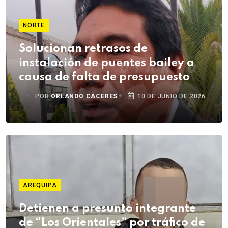
NORTE
Solucionan retrasos de
instalación de puentes bailey a
causa de falta de presupuesto
POR
ORLANDO CÁCERES
10 DE JUNIO DE 2026
AREQUIPA
Detienen a presunto integrante
de “Los Orientales” por tráfico de