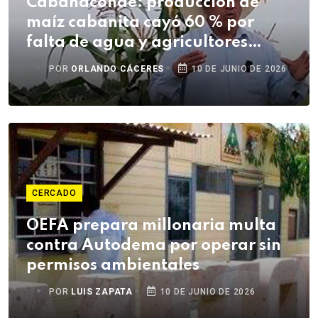
Cabanaconde: producción de
maíz cabanita cayó 60 % por
falta de agua y agricultores
denuncian abandono
POR
ORLANDO CÁCERES
10 DE JUNIO DE 2026
CERCADO
OEFA prepara millonaria multa
contra Autodema por operar sin
permisos ambientales
POR
LUIS ZAPATA
10 DE JUNIO DE 2026