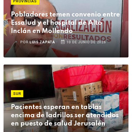
PROVINCIAS
Pobladores temen convenio entre
Essalud y el hospital de Alto
Inclán en Mollendo
POR
LUIS ZAPATA
10 DE JUNIO DE 2026
SUR
Pacientes esperan en tablas
encima de ladrillos ser atendidos
en puesto de salud Jerusalén