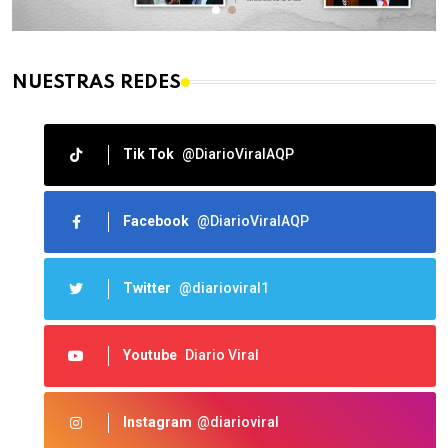
NUESTRAS REDES
Tik Tok
@DiarioViralAQP
Facebook
@DiarioViralAQP
Twitter
@diarioviral1
Youtube
Diario Viral
Instagram
@diarioviral