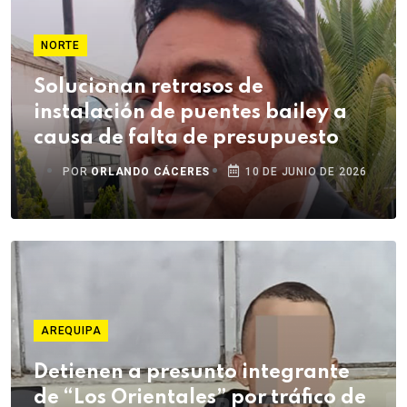
NORTE
Solucionan retrasos de
instalación de puentes bailey a
causa de falta de presupuesto
POR
ORLANDO CÁCERES
10 DE JUNIO DE 2026
AREQUIPA
Detienen a presunto integrante
de “Los Orientales” por tráfico de