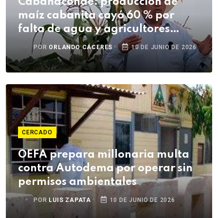
Cabanaconde: producción de
maíz cabanita cayó 60 % por
falta de agua y agricultores
denuncian abandono
POR
ORLANDO CÁCERES
10 DE JUNIO DE 2026
CERCADO
OEFA prepara millonaria multa
contra Autodema por operar sin
permisos ambientales
POR
LUIS ZAPATA
10 DE JUNIO DE 2026