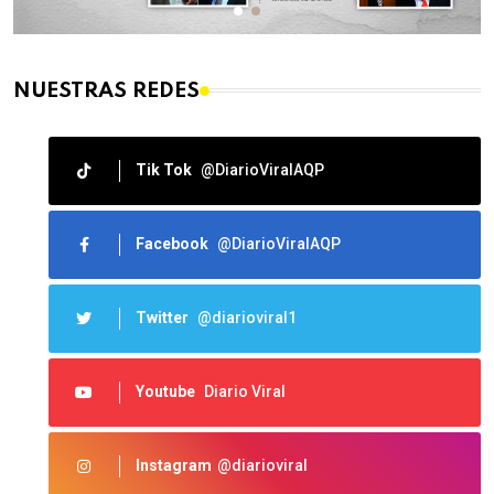
NUESTRAS REDES
Tik Tok
@DiarioViralAQP
Facebook
@DiarioViralAQP
Twitter
@diarioviral1
Youtube
Diario Viral
Instagram
@diarioviral