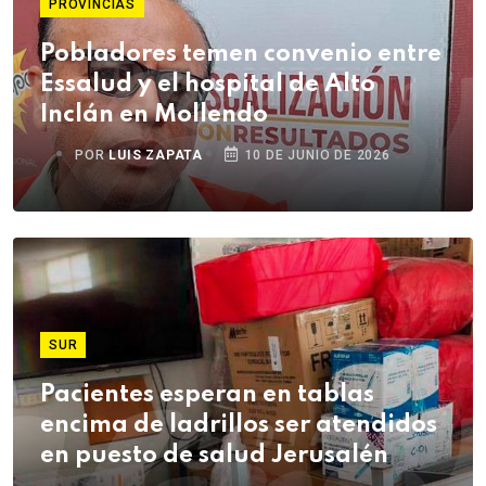
PROVINCIAS
Pobladores temen convenio entre
Essalud y el hospital de Alto
Inclán en Mollendo
POR
LUIS ZAPATA
10 DE JUNIO DE 2026
SUR
Pacientes esperan en tablas
encima de ladrillos ser atendidos
en puesto de salud Jerusalén