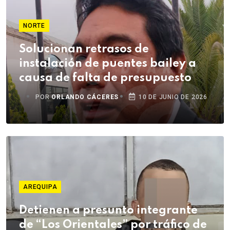
NORTE
Solucionan retrasos de
instalación de puentes bailey a
causa de falta de presupuesto
POR
ORLANDO CÁCERES
10 DE JUNIO DE 2026
AREQUIPA
Detienen a presunto integrante
de “Los Orientales” por tráfico de