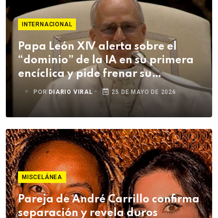
INTERNACIONAL
Papa León XIV alerta sobre el
“dominio” de la IA en su primera
encíclica y pide frenar su
deshumanización
POR
DIARIO VIRAL
25 DE MAYO DE 2026
MISCELÁNEA
Pareja de André Carrillo confirma
separación y revela duros