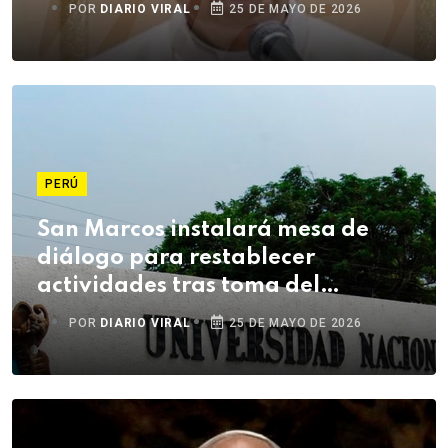
POR
DIARIO VIRAL
25 DE MAYO DE 2026
PERÚ
San Marcos instalará mesa de
diálogo para restablecer
actividades tras toma del
campus
POR
DIARIO VIRAL
25 DE MAYO DE 2026