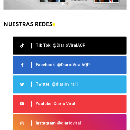
NUESTRAS REDES
Tik Tok
@DiarioViralAQP
Facebook
@DiarioViralAQP
Twitter
@diarioviral1
Youtube
Diario Viral
Instagram
@diarioviral