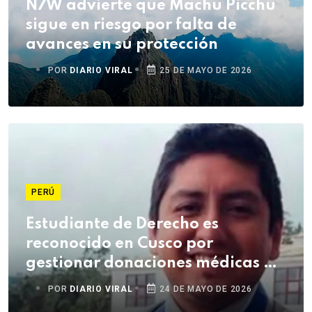
N7W advierte que Machu Picchu
sigue en riesgo por falta de
avances en su protección
POR
DIARIO VIRAL
25 DE MAYO DE 2026
PERÚ
Estudiante de Derecho es
reconocido en Cusco por
gestionar donaciones médicas de
Estados Unidos
POR
DIARIO VIRAL
24 DE MAYO DE 2026