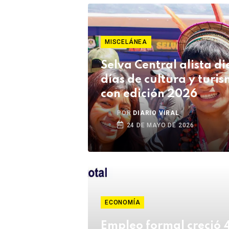
MISCELÁNEA
Selva Central alista di
días de cultura y turi
con edición 2026
POR
DIARIO VIRAL
24 DE MAYO DE 2026
ECONOMÍA
Empleo formal creció 