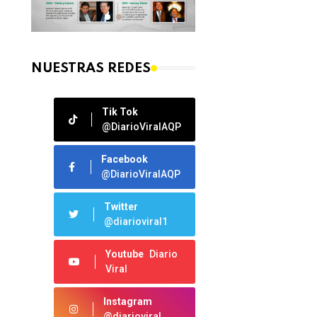
NUESTRAS REDES
Tik Tok
@DiarioViralAQP
Facebook
@DiarioViralAQP
Twitter
@diarioviral1
Youtube
Diario
Viral
Instagram
@diarioviral