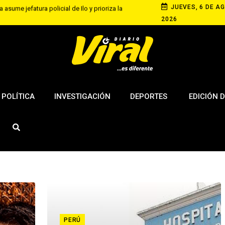
JUEVES, 6 DE AG
 asume jefatura policial de Ilo y prioriza la
2026
equipa con competencia de velocidad en rutas
 de agosto
s elevan tensión diplomática tras retiro de visa a
ngton
POLÍTICA
INVESTIGACIÓN
DEPORTES
EDICIÓN D
PERÚ