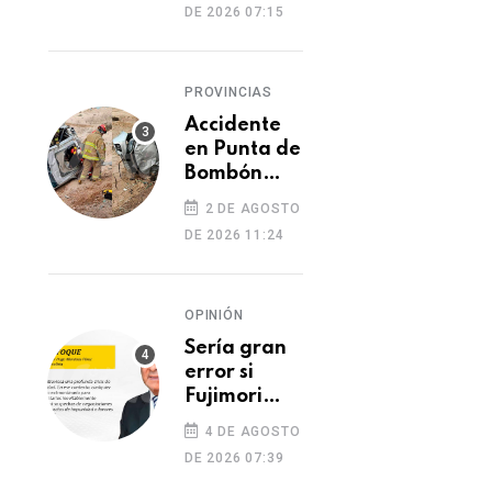
DE 2026 07:15
PROVINCIAS
Accidente
en Punta de
Bombón
deja un
2 DE AGOSTO
muerto y
DE 2026 11:24
dos heridos
OPINIÓN
Sería gran
error si
Fujimori
indulta a
4 DE AGOSTO
Castillo o
DE 2026 07:39
Toledo