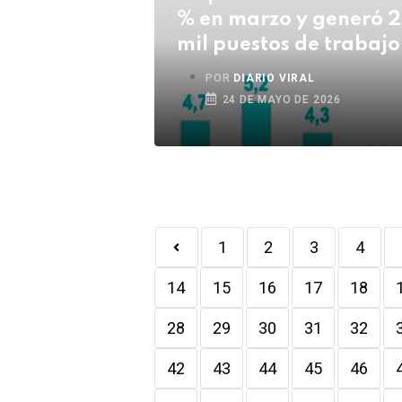
% en marzo y generó 
mil puestos de trabajo
POR
DIARIO VIRAL
24 DE MAYO DE 2026
1
2
3
4
14
15
16
17
18
28
29
30
31
32
42
43
44
45
46