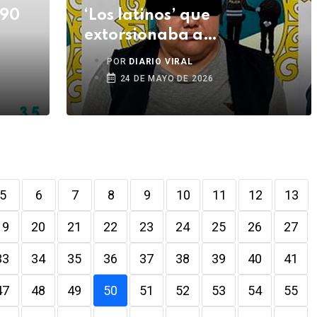
290
‘Los latinos’ que
extorsionaba a
empresario
POR
DIARIO VIRAL
24 DE MAYO DE 2026
5
6
7
8
9
10
11
12
13
19
20
21
22
23
24
25
26
27
33
34
35
36
37
38
39
40
41
47
48
49
50
51
52
53
54
55