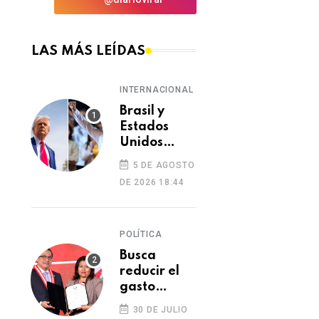
LAS MÁS LEÍDAS
INTERNACIONAL
Brasil y
Estados
Unidos
elevan
5 DE AGOSTO
tensión
DE 2026 18:44
diplomática
tras retiro
de visa a
POLÍTICA
embajadora
en
Busca
Washington
reducir el
gasto
excesivo del
30 DE JULIO
Congreso