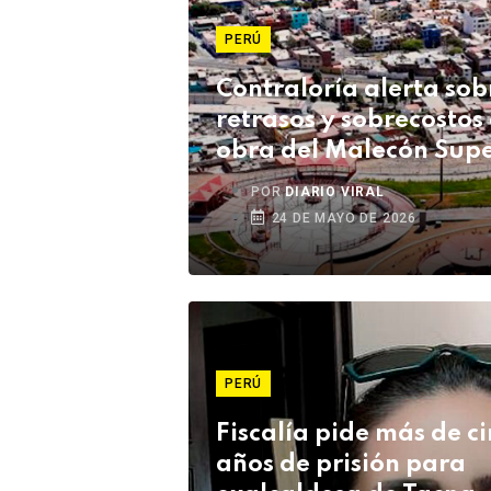
PERÚ
Contraloría alerta sob
retrasos y sobrecostos
obra del Malecón Supe
de Ilo
POR
DIARIO VIRAL
24 DE MAYO DE 2026
PERÚ
Fiscalía pide más de c
años de prisión para