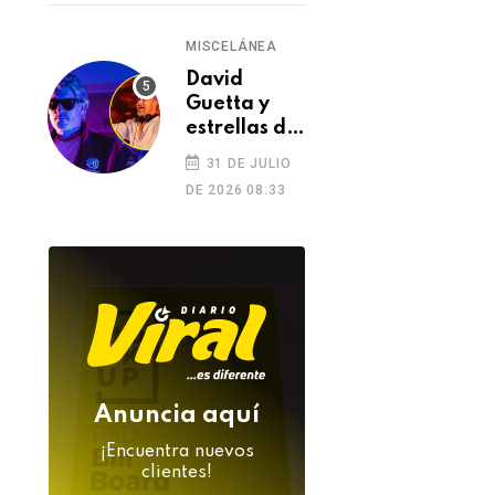
MISCELÁNEA
David
Guetta y
estrellas de
la música
31 DE JULIO
despiden a
DE 2026 08:33
DJ Kavinsky
tras su
inesperada
muerte
Anuncia aquí
¡Encuentra nuevos
clientes!