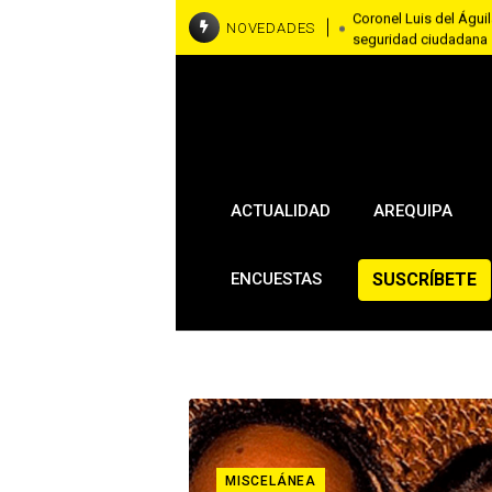
Coronel Luis del Águila
NOVEDADES
seguridad ciudadana
RallyMobil llega a Ar
asfaltadas del 7 al 9
Brasil y Estados Unido
embajadora en Washi
ACTUALIDAD
AREQUIPA
SUSCRÍBETE
ENCUESTAS
MISCELÁNEA