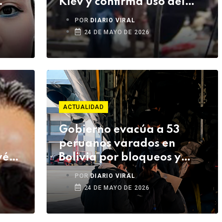
Kiev y confirma uso del
misil hipersónico Oreshnik
POR
DIARIO VIRAL
24 DE MAYO DE 2026
ACTUALIDAD
Gobierno evacúa a 53
peruanos varados en
vés
Bolivia por bloqueos y
crisis social
POR
DIARIO VIRAL
24 DE MAYO DE 2026