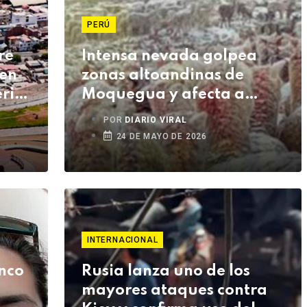
PERÚ
re
Intensa nevada golpea
 en
zonas altoandinas de
rior
Moquegua y afecta a
ganaderos de Sánchez
POR
DIARIO VIRAL
Cerro
24 DE MAYO DE 2026
INTERNACIONAL
inco
Rusia lanza uno de los
mayores ataques contra