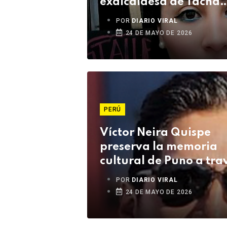
exalcaldesa de Tacna
Dajayra Gil Loza
POR
DIARIO VIRAL
24 DE MAYO DE 2026
PERÚ
Víctor Neira Quispe
preserva la memoria
cultural de Puno a tra
de la fotografía
POR
DIARIO VIRAL
documental
24 DE MAYO DE 2026