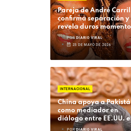
Pareja de André Carril
confirma separación y
revela duros momento
su relación
POR
DIARIO VIRAL
25 DE MAYO DE 2026
INTERNACIONAL
China apoya a Pakist
como mediador en
diálogo entre EE.UU. e
Irán
POR
DIARIO VIRAL