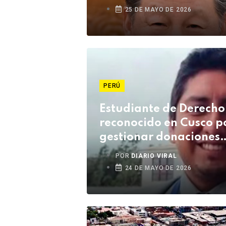
25 DE MAYO DE 2026
PERÚ
Estudiante de Derecho
reconocido en Cusco p
gestionar donaciones
médicas de Estados
POR
DIARIO VIRAL
Unidos
24 DE MAYO DE 2026