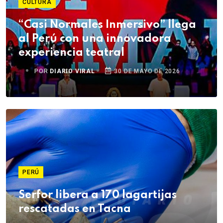
CULTURA
“Casi Normales Inmersivo” llega
al Perú con una innovadora
experiencia teatral
POR
DIARIO VIRAL
30 DE MAYO DE 2026
PERÚ
Serfor libera a 170 lagartijas
rescatadas en Tacna