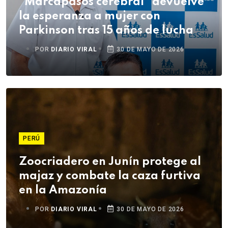
“Marcapasos cerebral” devuelve
la esperanza a mujer con
Parkinson tras 15 años de lucha
POR
DIARIO VIRAL
30 DE MAYO DE 2026
PERÚ
Zoocriadero en Junín protege al
majaz y combate la caza furtiva
en la Amazonía
POR
DIARIO VIRAL
30 DE MAYO DE 2026