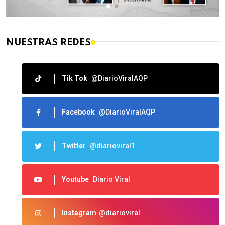
NUESTRAS REDES
Tik Tok
@DiarioViralAQP
Facebook
@DiarioViralAQP
Twitter
@diarioviral1
Youtube
Diario Viral
Instagram
@diarioviral