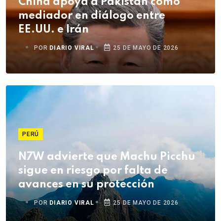
China apoya a Pakistán como
mediador en diálogo entre
EE.UU. e Irán
POR
DIARIO VIRAL
25 DE MAYO DE 2026
PERÚ
N7W advierte que Machu Picchu
sigue en riesgo por falta de
avances en su protección
POR
DIARIO VIRAL
25 DE MAYO DE 2026