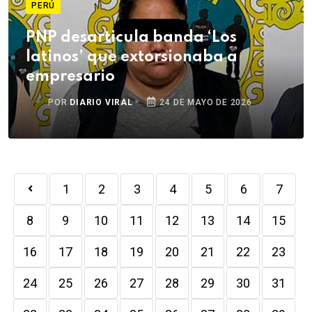
PERÚ
PNP desarticula banda ‘Los
latinos’ que extorsionaba a
empresario
POR
DIARIO VIRAL
24 DE MAYO DE 2026
1
2
3
4
5
6
7
8
9
10
11
12
13
14
15
16
17
18
19
20
21
22
23
24
25
26
27
28
29
30
31