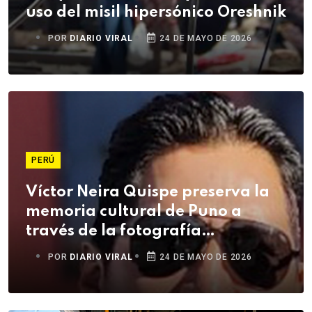
uso del misil hipersónico Oreshnik
POR
DIARIO VIRAL
24 DE MAYO DE 2026
PERÚ
Víctor Neira Quispe preserva la
memoria cultural de Puno a
través de la fotografía
documental
POR
DIARIO VIRAL
24 DE MAYO DE 2026