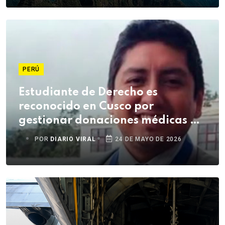
PERÚ
Estudiante de Derecho es
reconocido en Cusco por
gestionar donaciones médicas de
Estados Unidos
POR
DIARIO VIRAL
24 DE MAYO DE 2026