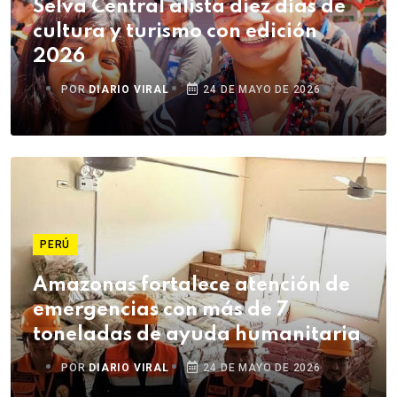
Selva Central alista diez días de
cultura y turismo con edición
2026
POR
DIARIO VIRAL
24 DE MAYO DE 2026
PERÚ
Amazonas fortalece atención de
emergencias con más de 7
toneladas de ayuda humanitaria
POR
DIARIO VIRAL
24 DE MAYO DE 2026