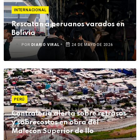
INTERNACIONAL
Rescatan a peruanos varados en
Bolivia
POR
DIARIO VIRAL
24 DE MAYO DE 2026
PERÚ
Contraloría alerta sobre retrasos
y sobrecostos en obra del
Malecón Superior de Ilo