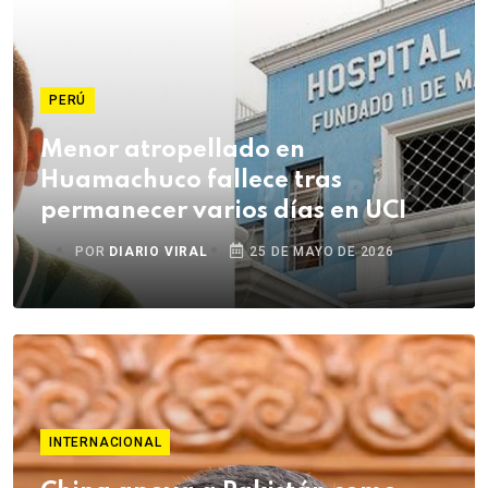
PERÚ
Menor atropellado en
Huamachuco fallece tras
permanecer varios días en UCI
POR
DIARIO VIRAL
25 DE MAYO DE 2026
INTERNACIONAL