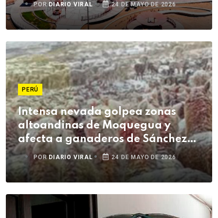
POR
DIARIO VIRAL
24 DE MAYO DE 2026
PERÚ
Intensa nevada golpea zonas
altoandinas de Moquegua y
afecta a ganaderos de Sánchez
Cerro
POR
DIARIO VIRAL
24 DE MAYO DE 2026