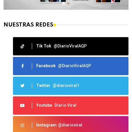
NUESTRAS REDES
Tik Tok
@DiarioViralAQP
Facebook
@DiarioViralAQP
Twitter
@diarioviral1
Youtube
Diario Viral
Instagram
@diarioviral