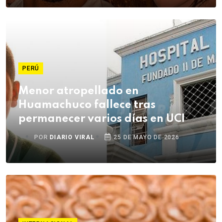
PERÚ
Menor atropellado en
Huamachuco fallece tras
permanecer varios días en UCI
POR
DIARIO VIRAL
25 DE MAYO DE 2026