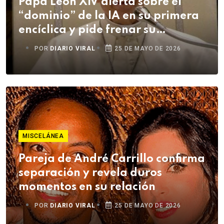
Papa León XIV alerta sobre el
“dominio” de la IA en su primera
encíclica y pide frenar su
deshumanización
POR
DIARIO VIRAL
25 DE MAYO DE 2026
MISCELÁNEA
Pareja de André Carrillo confirma
separación y revela duros
momentos en su relación
POR
DIARIO VIRAL
25 DE MAYO DE 2026