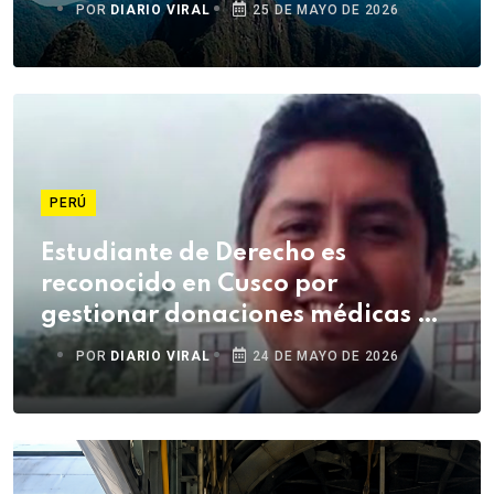
POR
DIARIO VIRAL
25 DE MAYO DE 2026
PERÚ
Estudiante de Derecho es
reconocido en Cusco por
gestionar donaciones médicas de
Estados Unidos
POR
DIARIO VIRAL
24 DE MAYO DE 2026