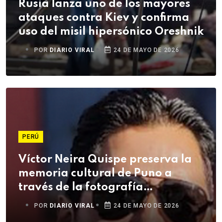
Rusia lanza uno de los mayores
ataques contra Kiev y confirma
uso del misil hipersónico Oreshnik
POR
DIARIO VIRAL
24 DE MAYO DE 2026
PERÚ
Víctor Neira Quispe preserva la
memoria cultural de Puno a
través de la fotografía
documental
POR
DIARIO VIRAL
24 DE MAYO DE 2026