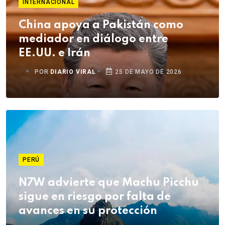
INTERNACIONAL
China apoya a Pakistán como
mediador en diálogo entre
EE.UU. e Irán
POR
DIARIO VIRAL
25 DE MAYO DE 2026
PERÚ
N7W advierte que Machu Picchu
sigue en riesgo por falta de
avances en su protección