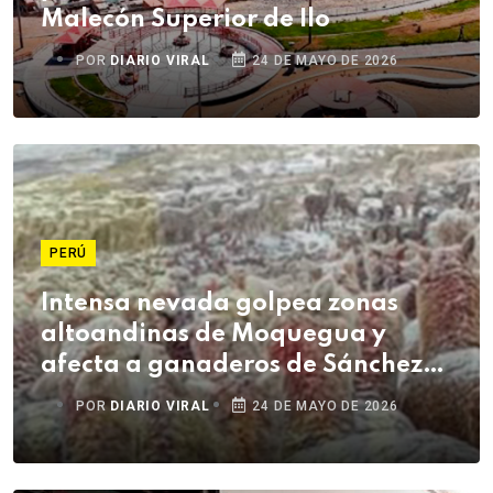
Malecón Superior de Ilo
POR
DIARIO VIRAL
24 DE MAYO DE 2026
PERÚ
Intensa nevada golpea zonas
altoandinas de Moquegua y
afecta a ganaderos de Sánchez
Cerro
POR
DIARIO VIRAL
24 DE MAYO DE 2026