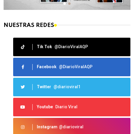
NUESTRAS REDES
Tik Tok
@DiarioViralAQP
Facebook
@DiarioViralAQP
Twitter
@diarioviral1
Youtube
Diario Viral
Instagram
@diarioviral