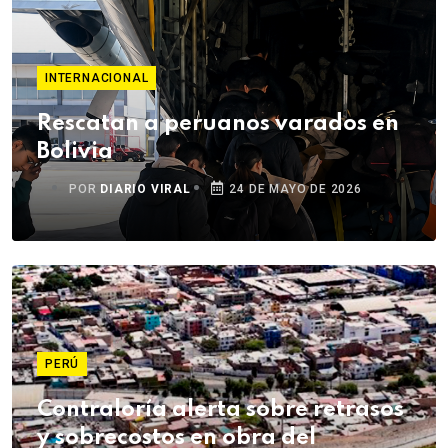
INTERNACIONAL
Rescatan a peruanos varados en
Bolivia
POR
DIARIO VIRAL
24 DE MAYO DE 2026
PERÚ
Contraloría alerta sobre retrasos
y sobrecostos en obra del