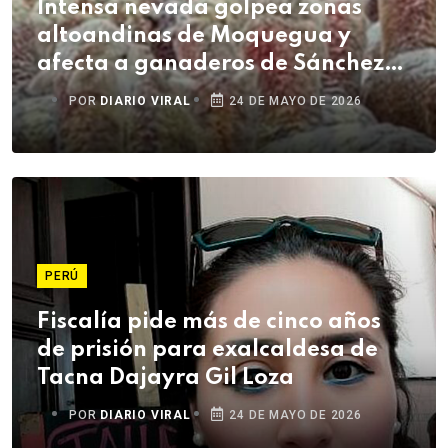
Intensa nevada golpea zonas
altoandinas de Moquegua y
afecta a ganaderos de Sánchez
Cerro
POR
DIARIO VIRAL
24 DE MAYO DE 2026
PERÚ
Fiscalía pide más de cinco años
de prisión para exalcaldesa de
Tacna Dajayra Gil Loza
POR
DIARIO VIRAL
24 DE MAYO DE 2026