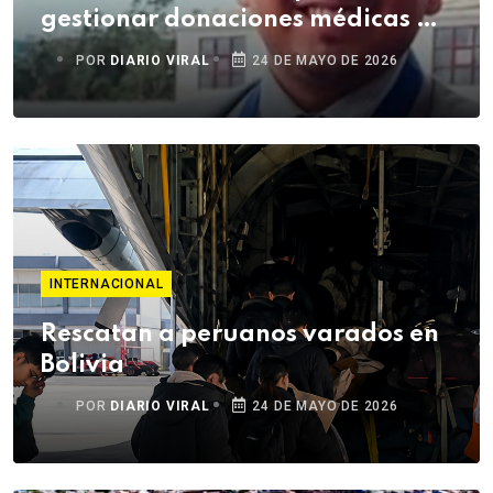
gestionar donaciones médicas de
Estados Unidos
POR
DIARIO VIRAL
24 DE MAYO DE 2026
INTERNACIONAL
Rescatan a peruanos varados en
Bolivia
POR
DIARIO VIRAL
24 DE MAYO DE 2026