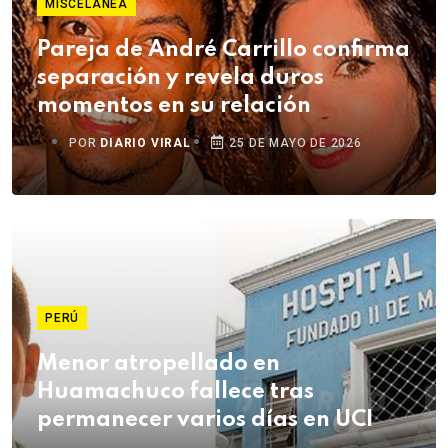
MISCELÁNEA
Pareja de André Carrillo confirma
separación y revela duros
momentos en su relación
POR
DIARIO VIRAL
25 DE MAYO DE 2026
PERÚ
Menor atropellado en
Huamachuco fallece tras
permanecer varios días en UCI