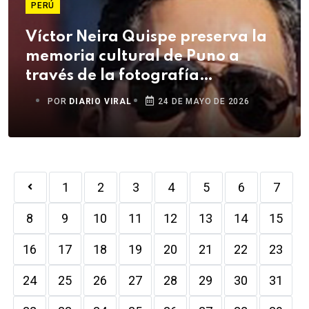
PERÚ
Víctor Neira Quispe preserva la
memoria cultural de Puno a
través de la fotografía
documental
POR
DIARIO VIRAL
24 DE MAYO DE 2026
1
2
3
4
5
6
7
8
9
10
11
12
13
14
15
16
17
18
19
20
21
22
23
24
25
26
27
28
29
30
31