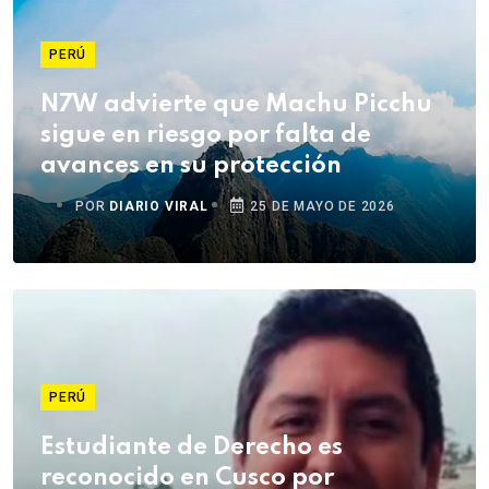
PERÚ
N7W advierte que Machu Picchu
sigue en riesgo por falta de
avances en su protección
POR
DIARIO VIRAL
25 DE MAYO DE 2026
PERÚ
Estudiante de Derecho es
reconocido en Cusco por