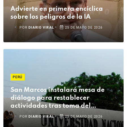
Advierte en primera encíclica
sobre los peligros de la IA
POR
DIARIO VIRAL
25 DE MAYO DE 2026
PERÚ
San Marcos instalará mesa de
diálogo para restablecer
actividades tras toma del
campus
POR
DIARIO VIRAL
25 DE MAYO DE 2026