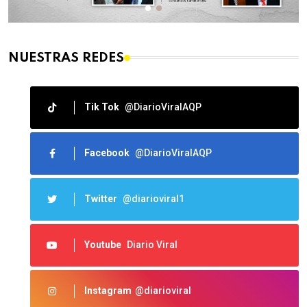
NUESTRAS REDES
Tik Tok
@DiarioViralAQP
Facebook
@DiarioViralAQP
Twitter
@diarioviral1
Youtube
Diario Viral
Instagram
@diarioviral