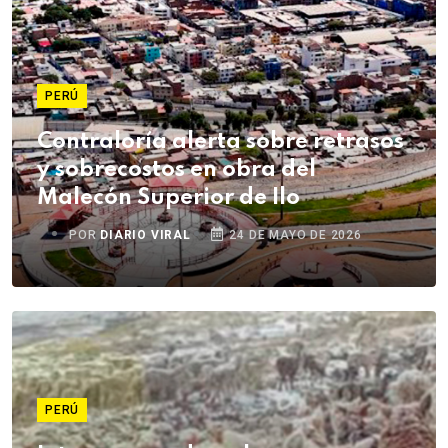
PERÚ
Contraloría alerta sobre retrasos
y sobrecostos en obra del
Malecón Superior de Ilo
POR
DIARIO VIRAL
24 DE MAYO DE 2026
PERÚ